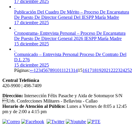
17 diciembre 2025
Publicación Del Cuadro De Mérito – Proceso De Encargatura
De Puesto De Director General Del IESPP María Madre
17 diciembre 2025
Cronograma- Entrevista Personal – Proceso De Encargatura
De Puesto De Director General 2026 IESPP María Madre
15 diciembre 2025
Comunicado – Entrevista Personal Proceso De Contrato Del
D.L 276
15 diciembre 2025
Páginas:
«
‹
1
2
3
4
5
6
7
8
9
10
11
12
13
14
15
16
17
18
19
20
21
22
23
24
25
2
Central Telefónica
420-9900 | 498-7409
Dirección:
Intersección Félix Pasache y Aida de Sotomayor S/N
Urb. Confecciones Militares - Bellavista - Callao
Horario de Atención al Público:
Lunes a Viernes de 8:05 a 12:45
pm y de 2:00 a 4:15 pm