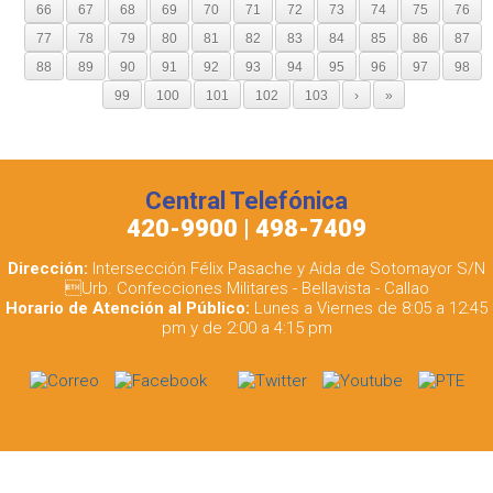
66
67
68
69
70
71
72
73
74
75
76
77
78
79
80
81
82
83
84
85
86
87
88
89
90
91
92
93
94
95
96
97
98
99
100
101
102
103
›
»
Central Telefónica
420-9900 | 498-7409
Dirección:
Intersección Félix Pasache y Aida de Sotomayor S/N
Urb. Confecciones Militares - Bellavista - Callao
Horario de Atención al Público:
Lunes a Viernes de 8:05 a 12:45
pm y de 2:00 a 4:15 pm