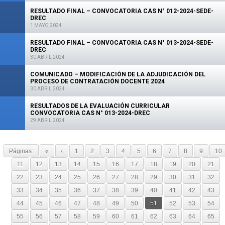
RESULTADO FINAL – CONVOCATORIA CAS N° 012-2024-SEDE-
DREC
1 MAYO 2024
RESULTADO FINAL – CONVOCATORIA CAS N° 013-2024-SEDE-
DREC
30 ABRIL 2024
COMUNICADO – MODIFICACIÓN DE LA ADJUDICACIÓN DEL
PROCESO DE CONTRATACIÓN DOCENTE 2024
30 ABRIL 2024
RESULTADOS DE LA EVALUACIÓN CURRICULAR
CONVOCATORIA CAS N° 013-2024-DREC
29 ABRIL 2024
Páginas:
«
‹
1
2
3
4
5
6
7
8
9
10
11
12
13
14
15
16
17
18
19
20
21
22
23
24
25
26
27
28
29
30
31
32
33
34
35
36
37
38
39
40
41
42
43
44
45
46
47
48
49
50
51
52
53
54
55
56
57
58
59
60
61
62
63
64
65