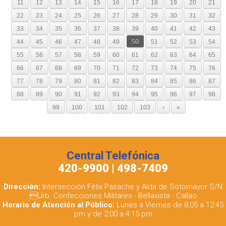
11
12
13
14
15
16
17
18
19
20
21
22
23
24
25
26
27
28
29
30
31
32
33
34
35
36
37
38
39
40
41
42
43
44
45
46
47
48
49
50
51
52
53
54
55
56
57
58
59
60
61
62
63
64
65
66
67
68
69
70
71
72
73
74
75
76
77
78
79
80
81
82
83
84
85
86
87
88
89
90
91
92
93
94
95
96
97
98
99
100
101
102
103
›
»
Central Telefónica
420-9900 | 498-7409
Dirección:
Intersección Félix Pasache y Aida de Sotomayor S/N
Urb. Confecciones Militares - Bellavista - Callao
Horario de Atención al Público:
Lunes a Viernes de 8:05 a 12:45
pm y de 2:00 a 4:15 pm