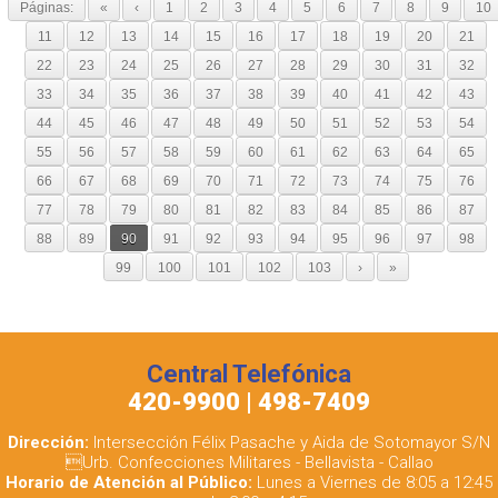
Páginas:
«
‹
1
2
3
4
5
6
7
8
9
10
11
12
13
14
15
16
17
18
19
20
21
22
23
24
25
26
27
28
29
30
31
32
33
34
35
36
37
38
39
40
41
42
43
44
45
46
47
48
49
50
51
52
53
54
55
56
57
58
59
60
61
62
63
64
65
66
67
68
69
70
71
72
73
74
75
76
77
78
79
80
81
82
83
84
85
86
87
88
89
90
91
92
93
94
95
96
97
98
99
100
101
102
103
›
»
Central Telefónica
420-9900 | 498-7409
Dirección:
Intersección Félix Pasache y Aida de Sotomayor S/N
Urb. Confecciones Militares - Bellavista - Callao
Horario de Atención al Público:
Lunes a Viernes de 8:05 a 12:45