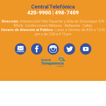
Central Telefónica
420-9900 | 498-7409
Dirección:
Intersección Félix Pasache y Aida de Sotomayor S/N
Urb. Confecciones Militares - Bellavista - Callao
Horario de Atención al Público:
Lunes a Viernes de 8:05 a 12:45
pm y de 2:00 a 4:15 pm