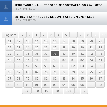
RESULTADO FINAL – PROCESO DE CONTRATACIÓN 276 – SEDE
15 DICIEMBRE 2024
ENTREVISTA – PROCESO DE CONTRATACIÓN 276 – SEDE
13 DICIEMBRE 2024
Páginas:
«
‹
1
2
3
4
5
6
7
8
9
10
11
12
13
14
15
16
17
18
19
20
21
22
23
24
25
26
27
28
29
30
31
32
33
34
35
36
37
38
39
40
41
42
43
44
45
46
47
48
49
50
51
52
53
54
55
56
57
58
59
60
61
62
63
64
65
66
67
68
69
70
71
72
73
74
75
76
77
78
79
80
81
82
83
84
85
86
87
88
89
90
91
92
93
94
95
96
97
98
99
100
101
102
103
›
»