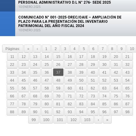
PERSONAL ADMINISTRATIVO D.L N° 276- SEDE 2025
10 ENERO 2025
COMUNICADO N° 001-2025-DREC/OAIE – AMPLIACIÓN DE
PLAZO PARA LA PRESENTACIÓN DEL INVENTARIO
PATRIMONIAL DEL AÑO FISCAL 2024
10 ENERO 2025
Páginas:
«
‹
1
2
3
4
5
6
7
8
9
10
11
12
13
14
15
16
17
18
19
20
21
22
23
24
25
26
27
28
29
30
31
32
33
34
35
36
37
38
39
40
41
42
43
44
45
46
47
48
49
50
51
52
53
54
55
56
57
58
59
60
61
62
63
64
65
66
67
68
69
70
71
72
73
74
75
76
77
78
79
80
81
82
83
84
85
86
87
88
89
90
91
92
93
94
95
96
97
98
99
100
101
102
103
›
»