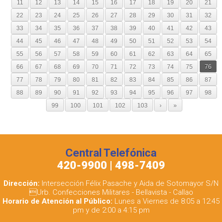
11
12
13
14
15
16
17
18
19
20
21
22
23
24
25
26
27
28
29
30
31
32
33
34
35
36
37
38
39
40
41
42
43
44
45
46
47
48
49
50
51
52
53
54
55
56
57
58
59
60
61
62
63
64
65
66
67
68
69
70
71
72
73
74
75
76
77
78
79
80
81
82
83
84
85
86
87
88
89
90
91
92
93
94
95
96
97
98
99
100
101
102
103
›
»
Central Telefónica
420-9900 | 498-7409
Dirección:
Intersección Félix Pasache y Aida de Sotomayor S/N
Urb. Confecciones Militares - Bellavista - Callao
Horario de Atención al Público:
Lunes a Viernes de 8:05 a 12:45
pm y de 2:00 a 4:15 pm