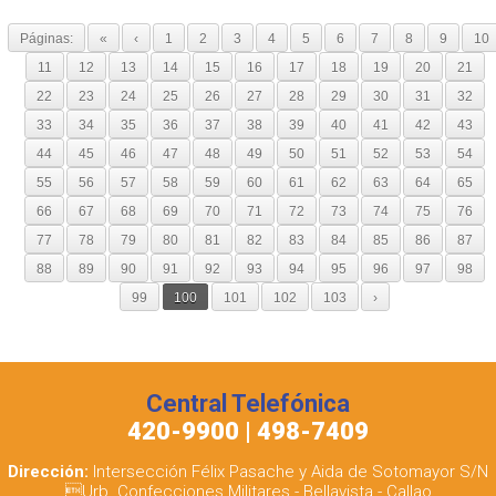
Páginas:
«
‹
1
2
3
4
5
6
7
8
9
10
11
12
13
14
15
16
17
18
19
20
21
22
23
24
25
26
27
28
29
30
31
32
33
34
35
36
37
38
39
40
41
42
43
44
45
46
47
48
49
50
51
52
53
54
55
56
57
58
59
60
61
62
63
64
65
66
67
68
69
70
71
72
73
74
75
76
77
78
79
80
81
82
83
84
85
86
87
88
89
90
91
92
93
94
95
96
97
98
99
100
101
102
103
›
Central Telefónica
420-9900 | 498-7409
Dirección:
Intersección Félix Pasache y Aida de Sotomayor S/N
Urb. Confecciones Militares - Bellavista - Callao