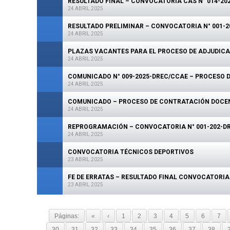
RESULTADO FINAL – CONVOCATORIA CAS N° 014-20
24 ABRIL 2025
RESULTADO PRELIMINAR – CONVOCATORIA N° 001-
24 ABRIL 2025
PLAZAS VACANTES PARA EL PROCESO DE ADJUDIC
24 ABRIL 2025
COMUNICADO N° 009-2025-DREC/CCAE – PROCESO D
24 ABRIL 2025
COMUNICADO – PROCESO DE CONTRATACIÓN DOCEN
24 ABRIL 2025
REPROGRAMACIÓN – CONVOCATORIA N° 001-202-D
24 ABRIL 2025
CONVOCATORIA TÉCNICOS DEPORTIVOS
23 ABRIL 2025
FE DE ERRATAS – RESULTADO FINAL CONVOCATORIA 
23 ABRIL 2025
Páginas:
«
‹
1
2
3
4
5
6
7
30
31
32
33
34
35
36
37
38