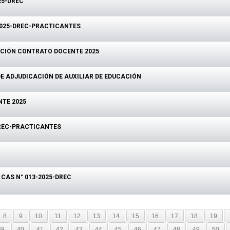
25-DREC
2025-DREC-PRACTICANTES
ACIÓN CONTRATO DOCENTE 2025
E ADJUDICACIÓN DE AUXILIAR DE EDUCACIÓN
TE 2025
REC-PRACTICANTES
CAS N° 013-2025-DREC
8
9
10
11
12
13
14
15
16
17
18
19
39
40
41
42
43
44
45
46
47
48
49
50